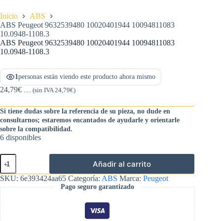
Inicio
ABS
ABS Peugeot 9632539480 10020401944 10094811083
10.0948-1108.3
ABS Peugeot 9632539480 10020401944 10094811083
10.0948-1108.3
1
personas están viendo este producto ahora mismo
24,79
€
..... (sin IVA
24,79
€
)
Si tiene dudas sobre la referencia de su pieza, no dude en
consultarnos; estaremos encantados de ayudarle y orientarle
sobre la compatibilidad.
6 disponibles
ABS
Añadir al carrito
Peugeot
9632539480
SKU:
6e393424aa65
Categoría:
ABS
Marca:
Peugeot
10020401944
Pago seguro garantizado
10094811083
10.0948-
1108.3
cantidad