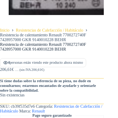
Inicio
Resistencias de Calefacción / Habitáculo
Resistencia de calentamiento Renault 7700272740F
7428957000 GKR 9140010228 BEHR
Resistencia de calentamiento Renault 7700272740F
7428957000 GKR 9140010228 BEHR
4
personas están viendo este producto ahora mismo
206,61
€
..... (sin IVA
206,61
€
)
Si tiene dudas sobre la referencia de su pieza, no dude en
consultarnos; estaremos encantados de ayudarle y orientarle
sobre la compatibilidad.
Sin existencias
SKU:
cb39f535d7e6
Categoría:
Resistencias de Calefacción /
Habitáculo
Marca:
Renault
Pago seguro garantizado