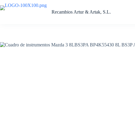
Saltar
al
Recambios Artur & Artak, S.L.
contenido