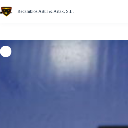
Saltar
al
Recambios Artur & Artak, S.L.
contenido